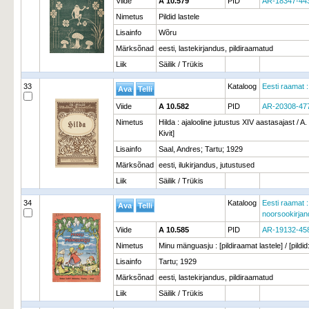
Viide
A 10.579
PID
AR-18347-44
Nimetus
Pildid lastele
Lisainfo
Wõru
Märksõnad
eesti, lastekirjandus, pildiraamatud
Liik
Säilik / Trükis
33
Kataloog
Eesti raamat :
Viide
A 10.582
PID
AR-20308-47
Nimetus
Hilda : ajalooline jutustus XIV aastasajast / A.
Kivit]
Lisainfo
Saal, Andres; Tartu; 1929
Märksõnad
eesti, ilukirjandus, jutustused
Liik
Säilik / Trükis
34
Kataloog
Eesti raamat :
noorsookirja
Viide
A 10.585
PID
AR-19132-45
Nimetus
Minu mänguasju : [pildiraamat lastele] / [pildi
Lisainfo
Tartu; 1929
Märksõnad
eesti, lastekirjandus, pildiraamatud
Liik
Säilik / Trükis