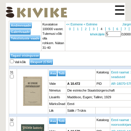
☰
Kuvatakse
<< Esimene
< Eelmine
Järgm
100000 vastet.
0
1
2
3
4
5
6
7
Tulemusi võib
leheküljele
/10000
olla
rohkem. Näitan
31-40
Vali kõik
31
Kataloog
Eesti raamat :
seadused
Viide
A 10.472
PID
AR-18070-57
Nimetus
Die estnische Staatsbürgerschaft
Lisainfo
Maddisoo, Eugen; Tallinn; 1929
Märksõnad
Eesti
Liik
Säilik / Trükis
32
Kataloog
Eesti raamat :
noorsookirja