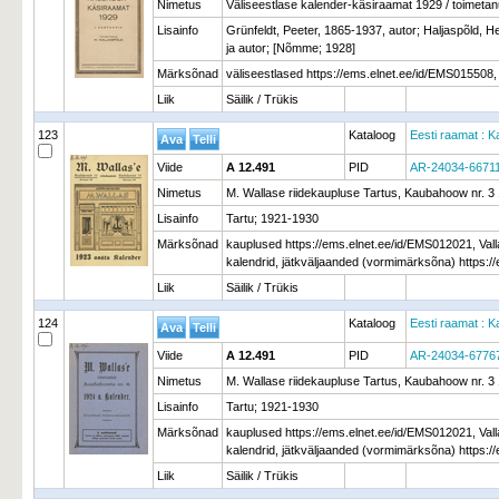
Nimetus
Väliseestlase kalender-käsiraamat 1929 / toimetan
Lisainfo
Grünfeldt, Peeter, 1865-1937, autor; Haljaspõld, H
ja autor; [Nõmme; 1928]
Märksõnad
väliseestlased https://ems.elnet.ee/id/EMS015508,
Liik
Säilik / Trükis
123
Kataloog
Eesti raamat : K
Viide
A 12.491
PID
AR-24034-6671
Nimetus
M. Wallase riidekaupluse Tartus, Kaubahoow nr. 3 
Lisainfo
Tartu; 1921-1930
Märksõnad
kauplused https://ems.elnet.ee/id/EMS012021, Valla
kalendrid, jätkväljaanded (vormimärksõna) https:
Liik
Säilik / Trükis
124
Kataloog
Eesti raamat : K
Viide
A 12.491
PID
AR-24034-6776
Nimetus
M. Wallase riidekaupluse Tartus, Kaubahoow nr. 3 
Lisainfo
Tartu; 1921-1930
Märksõnad
kauplused https://ems.elnet.ee/id/EMS012021, Valla
kalendrid, jätkväljaanded (vormimärksõna) https:
Liik
Säilik / Trükis