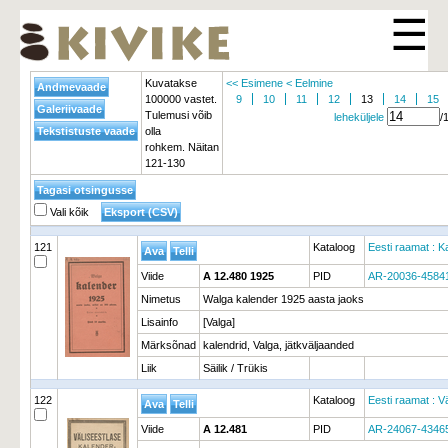
☰
Kuvatakse
<< Esimene
< Eelmine
100000 vastet.
9
10
11
12
13
14
15
Tulemusi võib
leheküljele
/
olla
rohkem. Näitan
121-130
Vali kõik
121
Kataloog
Eesti raamat : K
Viide
A 12.480 1925
PID
AR-20036-4584
Nimetus
Walga kalender 1925 aasta jaoks
Lisainfo
[Valga]
Märksõnad
kalendrid, Valga, jätkväljaanded
Liik
Säilik / Trükis
122
Kataloog
Eesti raamat : Vä
Viide
A 12.481
PID
AR-24067-4346