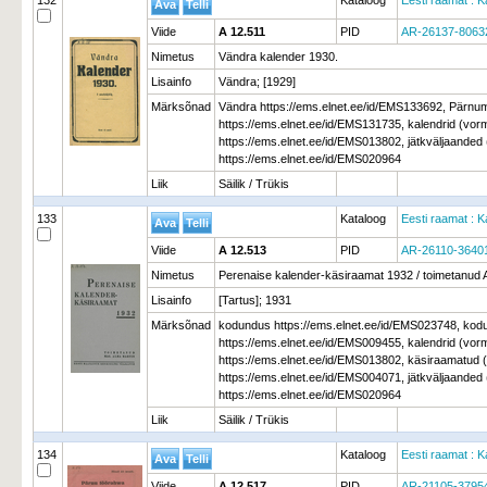
132
Kataloog
Eesti raamat : K
Viide
A 12.511
PID
AR-26137-8063
Nimetus
Vändra kalender 1930.
Lisainfo
Vändra; [1929]
Märksõnad
Vändra https://ems.elnet.ee/id/EMS133692, Pärnu
https://ems.elnet.ee/id/EMS131735, kalendrid (vo
https://ems.elnet.ee/id/EMS013802, jätkväljaande
https://ems.elnet.ee/id/EMS020964
Liik
Säilik / Trükis
133
Kataloog
Eesti raamat : K
Viide
A 12.513
PID
AR-26110-3640
Nimetus
Perenaise kalender-käsiraamat 1932 / toimetanud 
Lisainfo
[Tartus]; 1931
Märksõnad
kodundus https://ems.elnet.ee/id/EMS023748, ko
https://ems.elnet.ee/id/EMS009455, kalendrid (vo
https://ems.elnet.ee/id/EMS013802, käsiraamatud
https://ems.elnet.ee/id/EMS004071, jätkväljaande
https://ems.elnet.ee/id/EMS020964
Liik
Säilik / Trükis
134
Kataloog
Eesti raamat : K
Viide
A 12.517
PID
AR-21105-3795