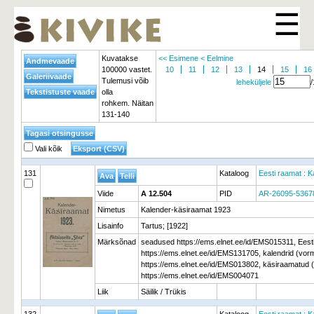
☰
Kuvatakse
<< Esimene
< Eelmine
100000 vastet.
10
11
12
13
14
15
16
Tulemusi võib
leheküljele
olla
rohkem. Näitan
131-140
Vali kõik
131
Kataloog
Eesti raamat : K
Viide
A 12.504
PID
AR-26095-5367
Nimetus
Kalender-käsiraamat 1923
Lisainfo
Tartus; [1922]
Märksõnad
seadused https://ems.elnet.ee/id/EMS015311, Eesti 
https://ems.elnet.ee/id/EMS131705, kalendrid (vo
https://ems.elnet.ee/id/EMS013802, käsiraamatud
https://ems.elnet.ee/id/EMS004071
Liik
Säilik / Trükis