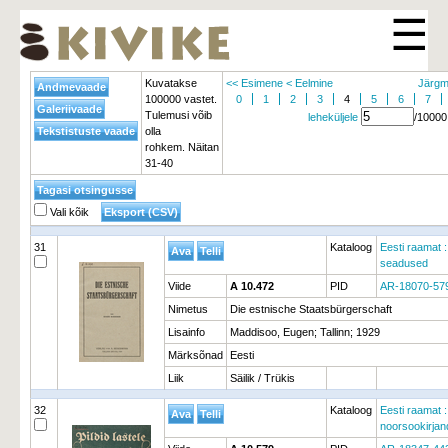
☰
Kuvatakse
<< Esimene
< Eelmine
Järgm
100000 vastet.
0
1
2
3
4
5
6
7
Tulemusi võib
leheküljele
/10000
olla
rohkem. Näitan
31-40
Vali kõik
31
Kataloog
Eesti raamat :
seadused
Viide
A 10.472
PID
AR-18070-57
Nimetus
Die estnische Staatsbürgerschaft
Lisainfo
Maddisoo, Eugen; Tallinn; 1929
Märksõnad
Eesti
Liik
Säilik / Trükis
32
Kataloog
Eesti raamat :
noorsookirja