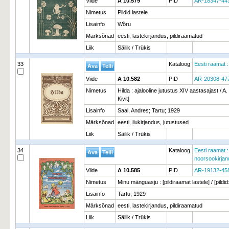
Viide
A 10.579
PID
AR-18347-44
Nimetus
Pildid lastele
Lisainfo
Wõru
Märksõnad
eesti, lastekirjandus, pildiraamatud
Liik
Säilik / Trükis
33
Kataloog
Eesti raamat :
Viide
A 10.582
PID
AR-20308-47
Nimetus
Hilda : ajalooline jutustus XIV aastasajast / A.
Kivit]
Lisainfo
Saal, Andres; Tartu; 1929
Märksõnad
eesti, ilukirjandus, jutustused
Liik
Säilik / Trükis
34
Kataloog
Eesti raamat :
noorsookirja
Viide
A 10.585
PID
AR-19132-45
Nimetus
Minu mänguasju : [pildiraamat lastele] / [pildi
Lisainfo
Tartu; 1929
Märksõnad
eesti, lastekirjandus, pildiraamatud
Liik
Säilik / Trükis