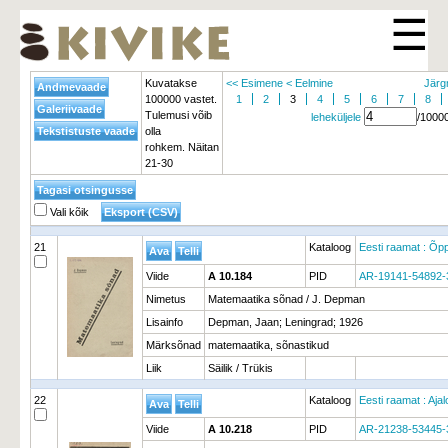
☰
Kuvatakse
<< Esimene
< Eelmine
Järg
100000 vastet.
1
2
3
4
5
6
7
8
Tulemusi võib
leheküljele
/1000
olla
rohkem. Näitan
21-30
Vali kõik
21
Kataloog
Eesti raamat : Õp
Viide
A 10.184
PID
AR-19141-54892-
Nimetus
Matemaatika sõnad / J. Depman
Lisainfo
Depman, Jaan; Leningrad; 1926
Märksõnad
matemaatika, sõnastikud
Liik
Säilik / Trükis
22
Kataloog
Eesti raamat : Aja
Viide
A 10.218
PID
AR-21238-53445-