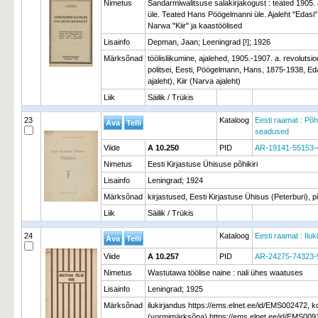
Nimetus
Sandarmiwalitsuse salakirjakogust : teated 1905. 
üle. Teated Hans Pöögelmanni üle. Ajaleht "Edasi"
Narwa "Kiir" ja kaastöölised
Lisainfo
Depman, Jaan; Leeningrad [!]; 1926
Märksõnad
töölisliikumine, ajalehed, 1905.-1907. a. revolutsioon
politsei, Eesti, Pöögelmann, Hans, 1875-1938, Eda
ajaleht), Kiir (Narva ajaleht)
Liik
Säilik / Trükis
23
Kataloog
Eesti raamat : Põhi
seadused
Viide
A 10.250
PID
AR-19141-55153-
Nimetus
Eesti Kirjastuse Ühisuse põhikiri
Lisainfo
Leningrad; 1924
Märksõnad
kirjastused, Eesti Kirjastuse Ühisus (Peterburi), p
Liik
Säilik / Trükis
24
Kataloog
Eesti raamat : Iluk
Viide
A 10.257
PID
AR-24275-74323-
Nimetus
Wastutawa töölise naine : nali ühes waatuses
Lisainfo
Leningrad; 1925
Märksõnad
ilukirjandus https://ems.elnet.ee/id/EMS002472, 
(vormimärksõna) https://ems.elnet.ee/id/EMS009