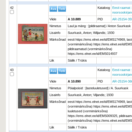
42
Kataloog
Eesti raamat :
noorsookirja
Viide
A 10.889
PID
AR-25154-35
Nimetus
Laul ja mäng : [pildiraamat] / Anton Suurkask
Lisainfo
Suurkask, Anton; Wiljandis; 1930
Märksõnad
eesti https://ems.elnet.ee/id/EMS174969, las
(vormimärksõna) https://ems.elnet.ee/id/EM
pildiraamatud (vormimärksõna)
https://ems.elnet.ee/id/EMS014937
Liik
Säilik / Trükis
43
Kataloog
Eesti raamat :
noorsookirja
Viide
A 10.890
PID
AR-25154-36
Nimetus
Pöialpoisid : [lasteluuletused] / A. Suurkask
Lisainfo
Suurkask, Anton; Viljandis; 1930
Märksõnad
eesti https://ems.elnet.ee/id/EMS174969, las
(vormimärksõna) https://ems.elnet.ee/id/EM
luuletused (vormimärksõna)
https://ems.elnet.ee/id/EMS009325, pildiraa
(vormimärksõna) https://ems.elnet.ee/id/E
Liik
Säilik / Trükis