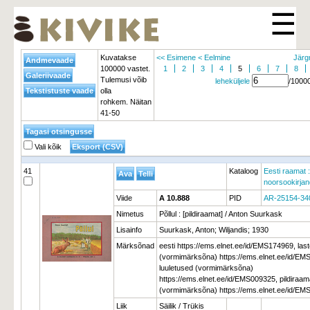
☰
Kuvatakse
<< Esimene
< Eelmine
Järg
100000 vastet.
1
2
3
4
5
6
7
8
Tulemusi võib
leheküljele
/1000
olla
rohkem. Näitan
41-50
Vali kõik
41
Kataloog
Eesti raamat :
noorsookirja
Viide
A 10.888
PID
AR-25154-34
Nimetus
Põllul : [pildiraamat] / Anton Suurkask
Lisainfo
Suurkask, Anton; Wiljandis; 1930
Märksõnad
eesti https://ems.elnet.ee/id/EMS174969, las
(vormimärksõna) https://ems.elnet.ee/id/EM
luuletused (vormimärksõna)
https://ems.elnet.ee/id/EMS009325, pildiraa
(vormimärksõna) https://ems.elnet.ee/id/E
Liik
Säilik / Trükis