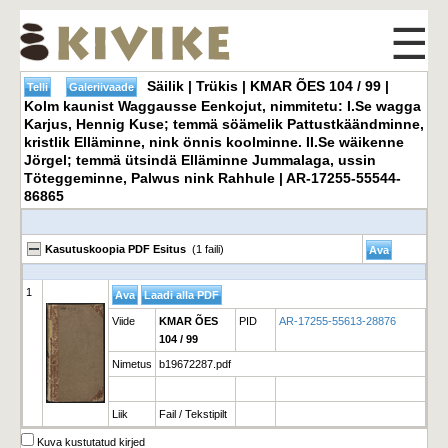
☰
Säilik | Trükis | KMAR ÕES 104 / 99 |
Kolm kaunist Waggausse Eenkojut, nimmitetu: I.Se wagga
Karjus, Hennig Kuse; temmä söämelik Pattustkäändminne,
kristlik Elläminne, nink önnis koolminne. II.Se wäikenne
Jörgel; temmä ütsindä Elläminne Jummalaga, ussin
Töteggeminne, Palwus nink Rahhule | AR-17255-55544-
86865
Kasutuskoopia PDF Esitus
(1 faili)
1
Viide
KMAR ÕES
PID
AR-17255-55613-28876
104 / 99
Nimetus
b19672287.pdf
Liik
Fail / Tekstipilt
Kuva kustutatud kirjed