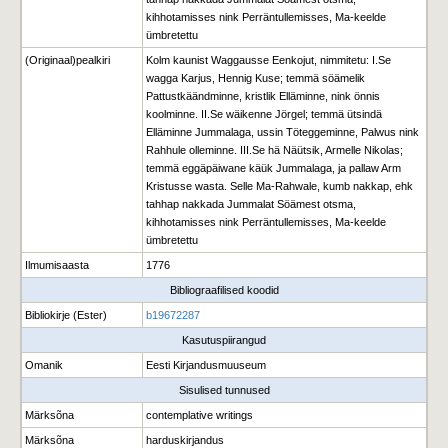
kihhotamisses nink Perräntullemisses, Ma-keelde
ümbretettu
(Originaal)pealkiri
Kolm kaunist Waggausse Eenkojut, nimmitetu: I.Se
wagga Karjus, Hennig Kuse; temmä söämelik
Pattustkäändminne, kristlik Elläminne, nink önnis
koolminne. II.Se wäikenne Jörgel; temmä ütsindä
Elläminne Jummalaga, ussin Töteggeminne, Palwus nink
Rahhule olleminne. III.Se hä Näütsik, Armelle Nikolas;
temmä eggäpäiwane käük Jummalaga, ja pallaw Arm
Kristusse wasta. Selle Ma-Rahwale, kumb nakkap, ehk
tahhap nakkada Jummalat Söämest otsma,
kihhotamisses nink Perräntullemisses, Ma-keelde
ümbretettu
Ilmumisaasta
1776
Bibliograafilised koodid
Bibliokirje (Ester)
b19672287
Kasutuspiirangud
Omanik
Eesti Kirjandusmuuseum
Sisulised tunnused
Märksõna
contemplative writings
Märksõna
harduskirjandus