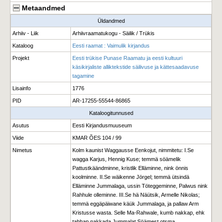
Metaandmed
Üldandmed
Arhiiv - Liik
Arhiivraamatukogu - Säilik / Trükis
Kataloog
Eesti raamat : Vaimulik kirjandus
Projekt
Eesti trükise Punase Raamatu ja eesti kultuuri
käsikirjaliste alliktekstide säilivuse ja kättesaadavuse
tagamine
Lisainfo
1776
PID
AR-17255-55544-86865
Kataloogitunnused
Asutus
Eesti Kirjandusmuuseum
Viide
KMAR ÕES 104 / 99
Nimetus
Kolm kaunist Waggausse Eenkojut, nimmitetu: I.Se
wagga Karjus, Hennig Kuse; temmä söämelik
Pattustkäändminne, kristlik Elläminne, nink önnis
koolminne. II.Se wäikenne Jörgel; temmä ütsindä
Elläminne Jummalaga, ussin Töteggeminne, Palwus nink
Rahhule olleminne. III.Se hä Näütsik, Armelle Nikolas;
temmä eggäpäiwane käük Jummalaga, ja pallaw Arm
Kristusse wasta. Selle Ma-Rahwale, kumb nakkap, ehk
tahhap nakkada Jummalat Söämest otsma,