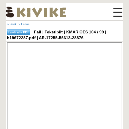
☰
> Säilik
> Esitus
Fail | Tekstipilt | KMAR ÕES 104 / 99 |
b19672287.pdf | AR-17255-55613-28876