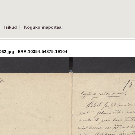
|
|
Isikud
Kogukonnaportaal
_03_062.jpg | ERA-10354-54875-19104