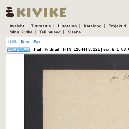
|
|
|
|
Avaleht
Tutvustus
Liitotsing
Kataloog
Projektid
|
|
Minu Kivike
Tellimused
Sisene
> Säilik
> Esitus
> Pala
Fail | Pildifail | H I 3, 120·H I 3, 121 | era_h_1