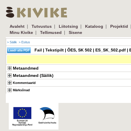
|
|
|
|
Avaleht
Tutvustus
Liitotsing
Kataloog
Projektid
|
|
Minu Kivike
Tellimused
Sisene
> Säilik
> Esitus
Fail | Tekstipilt | ÕES, SK 502 | ES_SK_502.pdf 
Metaandmed
Metaandmed (Säilik)
Kommentaarid
Märksõnad