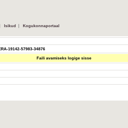
|
|
Isikud
Kogukonnaportaal
| ERA-19142-57983-34876
Faili avamiseks logige sisse